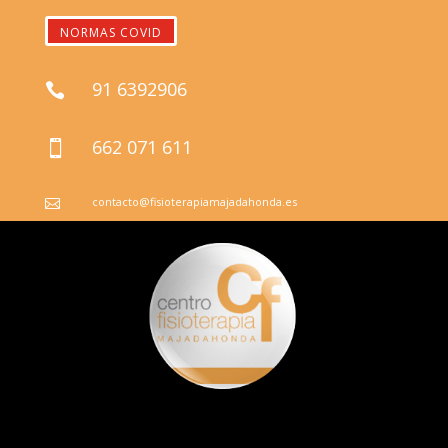
NORMAS COVID
91 6392906

662 071 611

contacto@fisioterapiamajadahonda.es
