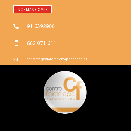
NORMAS COVID
91 6392906

662 071 611

contacto@fisioterapiamajadahonda.es
