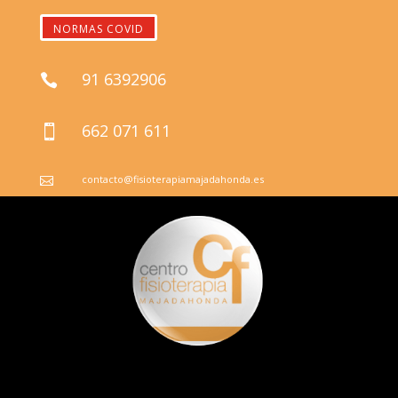
NORMAS COVID
91 6392906

662 071 611

contacto@fisioterapiamajadahonda.es
