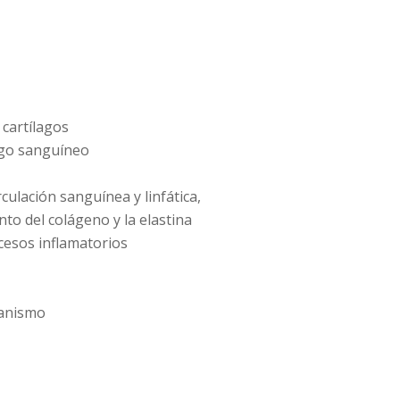
cartílagos
iego sanguíneo
rculación sanguínea y linfática,
to del colágeno y la elastina
cesos inflamatorios
ganismo