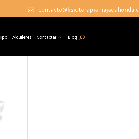
contacto@fisioterapiamajadahonda.e

uipo
Alquileres
Contactar
Blog