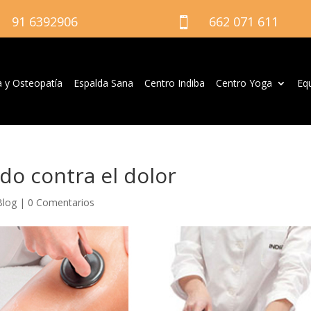
91 6392906
662 071 611

a y Osteopatía
Espalda Sana
Centro Indiba
Centro Yoga
Eq
do contra el dolor
Blog
|
0 Comentarios