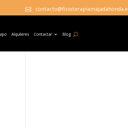
contacto@fisioterapiamajadahonda.e

uipo
Alquileres
Contactar
Blog