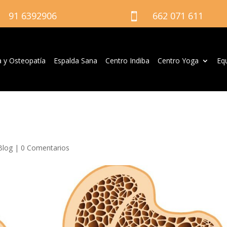
91 6392906
662 071 611

a y Osteopatía
Espalda Sana
Centro Indiba
Centro Yoga
Eq
Blog
|
0 Comentarios