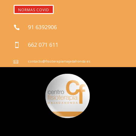
NORMAS COVID
91 6392906

662 071 611

contacto@fisioterapiamajadahonda.es
