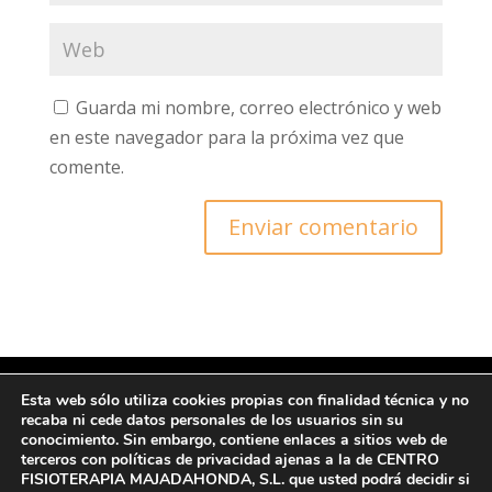
Guarda mi nombre, correo electrónico y web
en este navegador para la próxima vez que
comente.
Esta web sólo utiliza cookies propias con finalidad técnica y no
recaba ni cede datos personales de los usuarios sin su
© Copyright 2022 CFM
conocimiento. Sin embargo, contiene enlaces a sitios web de
terceros con políticas de privacidad ajenas a la de CENTRO
FISIOTERAPIA MAJADAHONDA, S.L. que usted podrá decidir si
Ι Protección de datos y Política de