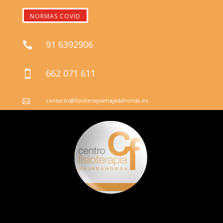
NORMAS COVID
91 6392906

662 071 611

contacto@fisioterapiamajadahonda.es
