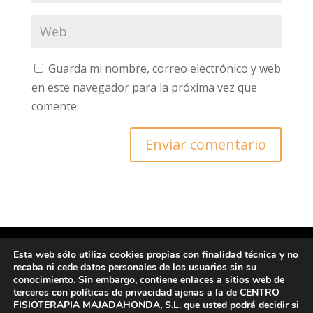
Guarda mi nombre, correo electrónico y web
en este navegador para la próxima vez que
comente.
Esta web sólo utiliza cookies propias con finalidad técnica y no
recaba ni cede datos personales de los usuarios sin su
© Copyright 2022 CFM
conocimiento. Sin embargo, contiene enlaces a sitios web de
terceros con políticas de privacidad ajenas a la de CENTRO
FISIOTERAPIA MAJADAHONDA, S.L. que usted podrá decidir si
Ι Protección de datos y Política de