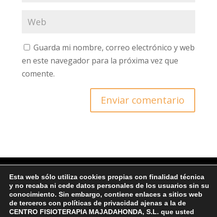
Guarda mi nombre, correo electrónico y web
en este navegador para la próxima vez que
comente.
Esta web sólo utiliza cookies propias con finalidad técnica
y no recaba ni cede datos personales de los usuarios sin su
© Copyright 2022 CFM
conocimiento. Sin embargo, contiene enlaces a sitios web
de terceros con políticas de privacidad ajenas a la de
CENTRO FISIOTERAPIA MAJADAHONDA, S.L. que usted
Ι Protección de datos y Política de