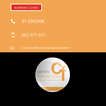
NORMAS COVID
91 6392906

662 071 611

contacto@fisioterapiamajadahonda.es
