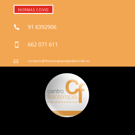
NORMAS COVID
91 6392906

662 071 611

contacto@fisioterapiamajadahonda.es
