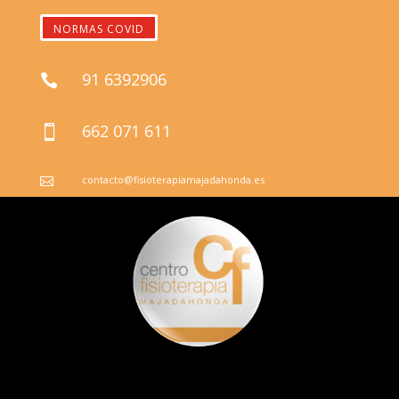
NORMAS COVID
91 6392906

662 071 611

contacto@fisioterapiamajadahonda.es
