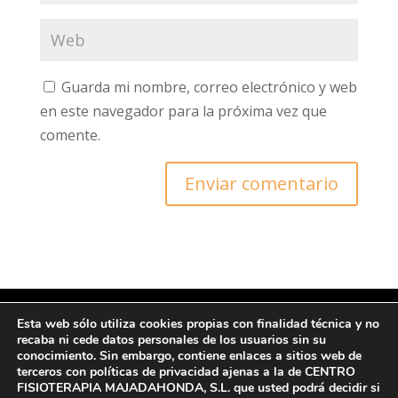
Guarda mi nombre, correo electrónico y web
en este navegador para la próxima vez que
comente.
Esta web sólo utiliza cookies propias con finalidad técnica y no
recaba ni cede datos personales de los usuarios sin su
© Copyright 2022 CFM
conocimiento. Sin embargo, contiene enlaces a sitios web de
terceros con políticas de privacidad ajenas a la de CENTRO
FISIOTERAPIA MAJADAHONDA, S.L. que usted podrá decidir si
Ι Protección de datos y Política de