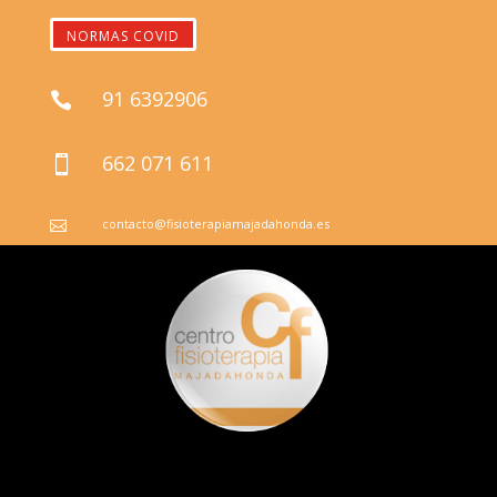
NORMAS COVID
91 6392906

662 071 611

contacto@fisioterapiamajadahonda.es
