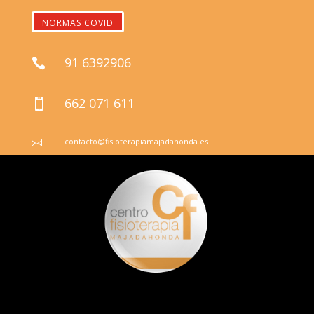
NORMAS COVID
91 6392906

662 071 611

contacto@fisioterapiamajadahonda.es
