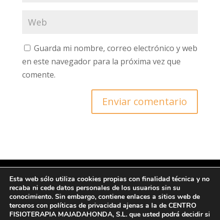
Guarda mi nombre, correo electrónico y web
en este navegador para la próxima vez que
comente.
Esta web sólo utiliza cookies propias con finalidad técnica y no
recaba ni cede datos personales de los usuarios sin su
© Copyright 2022 CFM
conocimiento. Sin embargo, contiene enlaces a sitios web de
terceros con políticas de privacidad ajenas a la de CENTRO
FISIOTERAPIA MAJADAHONDA, S.L. que usted podrá decidir si
Ι Protección de datos y Política de