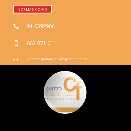
NORMAS COVID
91 6392906

662 071 611

contacto@fisioterapiamajadahonda.es
