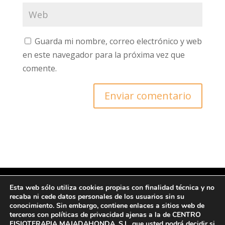
Guarda mi nombre, correo electrónico y web
en este navegador para la próxima vez que
comente.
Esta web sólo utiliza cookies propias con finalidad técnica y no
recaba ni cede datos personales de los usuarios sin su
© Copyright 2022 CFM
conocimiento. Sin embargo, contiene enlaces a sitios web de
terceros con políticas de privacidad ajenas a la de CENTRO
FISIOTERAPIA MAJADAHONDA, S.L. que usted podrá decidir si