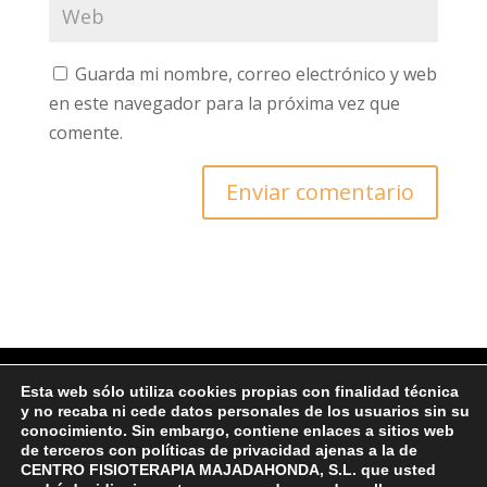
Guarda mi nombre, correo electrónico y web
en este navegador para la próxima vez que
comente.
Esta web sólo utiliza cookies propias con finalidad técnica
y no recaba ni cede datos personales de los usuarios sin su
© Copyright 2022 CFM
conocimiento. Sin embargo, contiene enlaces a sitios web
de terceros con políticas de privacidad ajenas a la de
CENTRO FISIOTERAPIA MAJADAHONDA, S.L. que usted
Ι Protección de datos y Política de