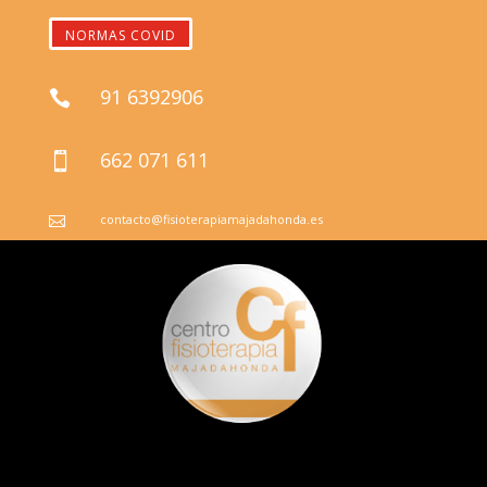
NORMAS COVID
91 6392906

662 071 611

contacto@fisioterapiamajadahonda.es
