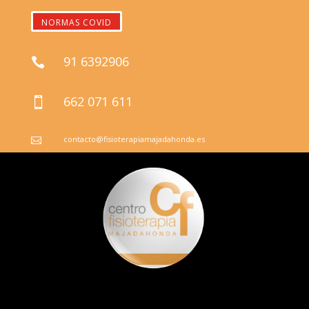
NORMAS COVID
91 6392906

662 071 611

contacto@fisioterapiamajadahonda.es
