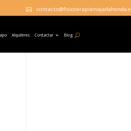
contacto@fisioterapiamajadahonda.e

uipo
Alquileres
Contactar
Blog