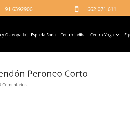
91 6392906
662 071 611

a y Osteopatía
Espalda Sana
Centro Indiba
Centro Yoga
Eq
Tendón Peroneo Corto
0 Comentarios