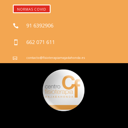
NORMAS COVID
91 6392906

662 071 611

contacto@fisioterapiamajadahonda.es
