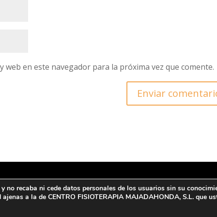
 y web en este navegador para la próxima vez que comente.
a y no recaba ni cede datos personales de los usuarios sin su conocimi
rotección de datos y Política de privacidad
|
Aviso legal
idad ajenas a la de CENTRO FISIOTERAPIA MAJADAHONDA, S.L. que uste