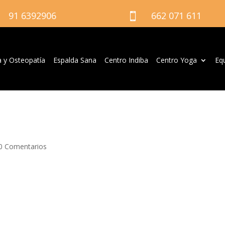
91 6392906
662 071 611

a y Osteopatía
Espalda Sana
Centro Indiba
Centro Yoga
Eq
0 Comentarios