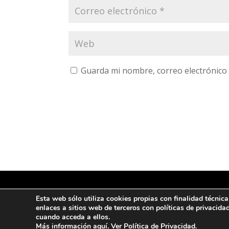
Guarda mi nombre, correo electrónico
Esta web sólo utiliza cookies propias con finalidad técnic
Ι P
© Copyright 2022 CFM
enlaces a sitios web de terceros con políticas de privac
cuando acceda a ellos.
Más información
aquí
. Ver
Política de Privacidad
.