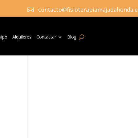
contacto@fisioterapiamajadahonda.e

uipo
Alquileres
Contactar
Blog