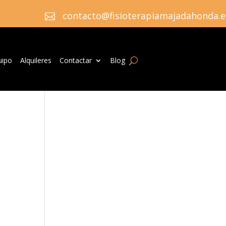
contacto@fisioterapiamajadahonda.e

uipo
Alquileres
Contactar
Blog