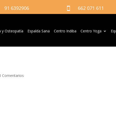
91 6392906
662 071 611

a y Osteopatía
Espalda Sana
Centro Indiba
Centro Yoga
Eq
0 Comentarios