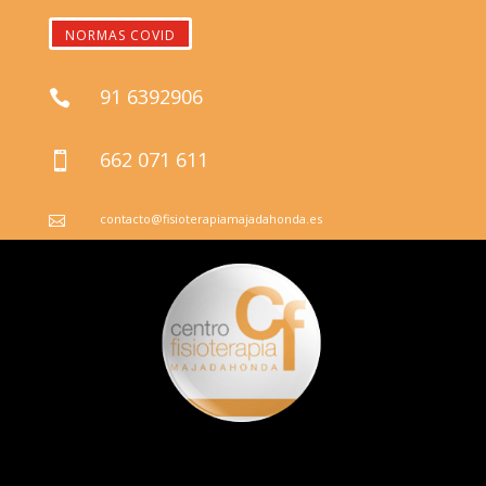
NORMAS COVID
91 6392906

662 071 611

contacto@fisioterapiamajadahonda.es
