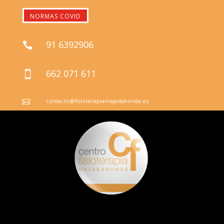
NORMAS COVID
91 6392906

662 071 611

contacto@fisioterapiamajadahonda.es
