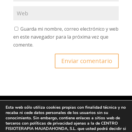
Guarda mi nombre, correo electrónico y web
en este navegador para la próxima vez que
comente.
Esta web sólo utiliza cookies propias con finalidad técnica y no
recaba ni cede datos personales de los usuarios sin su
© Copyright 2022 CFM
conocimiento. Sin embargo, contiene enlaces a sitios web de
terceros con políticas de privacidad ajenas a la de CENTRO
FISIOTERAPIA MAJADAHONDA, S.L. que usted podrá decidir si
Ι Protección de datos y Política de