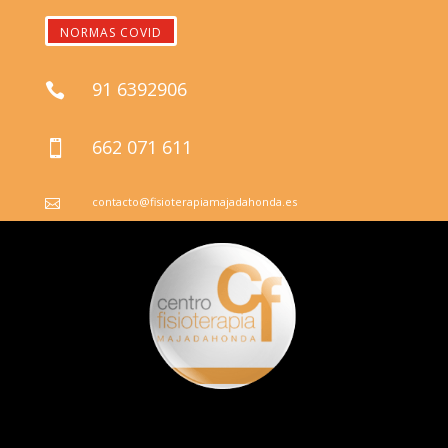
NORMAS COVID
91 6392906

662 071 611

contacto@fisioterapiamajadahonda.es
