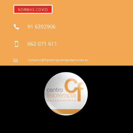
NORMAS COVID
91 6392906

662 071 611

contacto@fisioterapiamajadahonda.es
