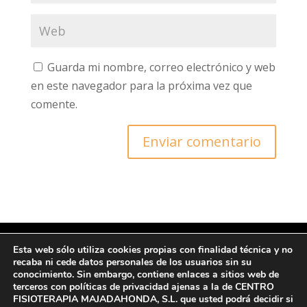
Guarda mi nombre, correo electrónico y web
en este navegador para la próxima vez que
comente.
Esta web sólo utiliza cookies propias con finalidad técnica y no
recaba ni cede datos personales de los usuarios sin su
© Copyright 2022 CFM
conocimiento. Sin embargo, contiene enlaces a sitios web de
terceros con políticas de privacidad ajenas a la de CENTRO
FISIOTERAPIA MAJADAHONDA, S.L. que usted podrá decidir si
Ι Protección de datos y Política de