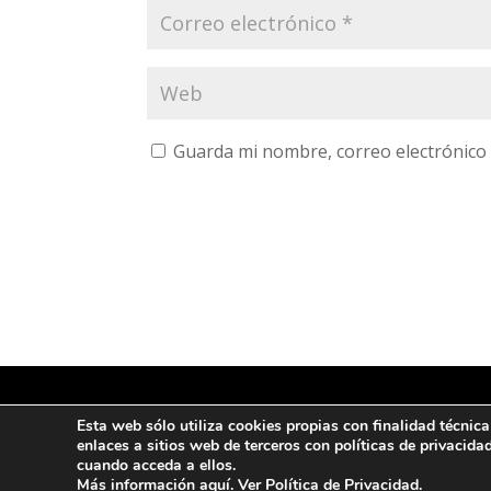
Guarda mi nombre, correo electrónico
Esta web sólo utiliza cookies propias con finalidad técnic
Ι P
© Copyright 2022 CFM
enlaces a sitios web de terceros con políticas de privac
cuando acceda a ellos.
Más información
aquí
. Ver
Política de Privacidad
.