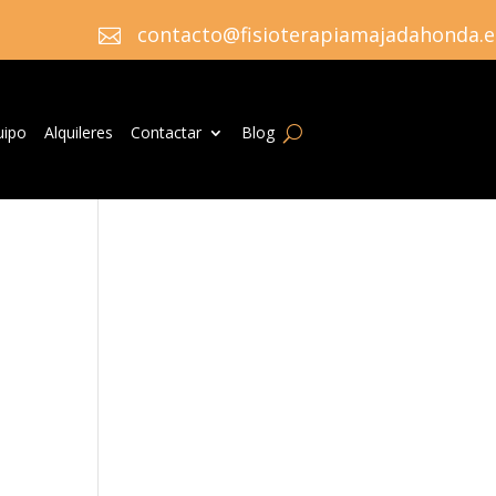
contacto@fisioterapiamajadahonda.e

uipo
Alquileres
Contactar
Blog