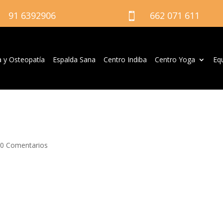
91 6392906
662 071 611

a y Osteopatía
Espalda Sana
Centro Indiba
Centro Yoga
Eq
|
0 Comentarios