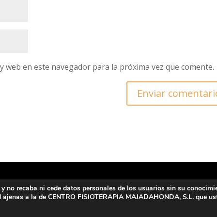
 y web en este navegador para la próxima vez que comente.
a y no recaba ni cede datos personales de los usuarios sin su conocimi
rotección de datos y Política de privacidad
|
Aviso legal
idad ajenas a la de CENTRO FISIOTERAPIA MAJADAHONDA, S.L. que uste