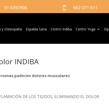
91 6392906
662 071 611

a y Osteopatía
Espalda Sana
Centro Indiba
Centro Yoga
Eq
olor INDIBA
personas padecen dolores musculares
NFLAMACIÓN DE LOS TEJIDOS, ELIMINANDO EL DOLOR