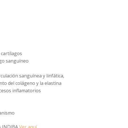
cartílagos
iego sanguíneo
rculación sanguínea y linfática,
to del colágeno y la elastina
cesos inflamatorios
ganismo
os INDIBA
Ver aquí