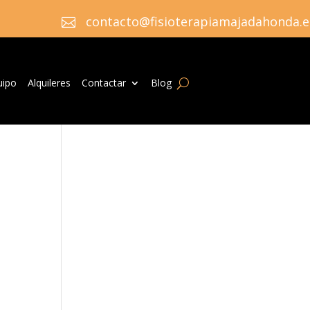
contacto@fisioterapiamajadahonda.e

uipo
Alquileres
Contactar
Blog