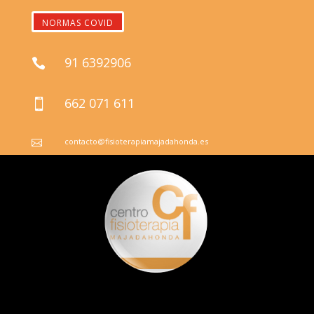
NORMAS COVID
91 6392906

662 071 611

contacto@fisioterapiamajadahonda.es
