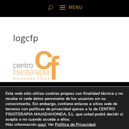
logcfp
Esta web sólo utiliza cookies propias con finalidad técnica y no
recaba ni cede datos personales de los usuarios sin su
© Copyright 2022 CFM
conocimiento. Sin embargo, contiene enlaces a sitios web de
terceros con políticas de privacidad ajenas a la de CENTRO
FISIOTERAPIA MAJADAHONDA, S.L. que usted podrá decidir si
Ι Protección de datos y Política de
acepta o no cuando acceda a ellos.
privacidad
|
Aviso legal
Más información
aquí
. Ver
Política de Privacidad
.