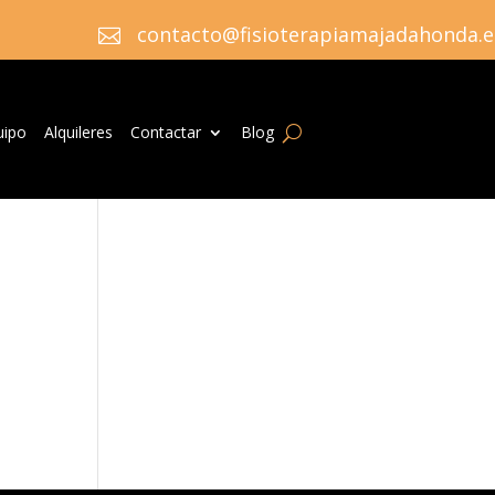
contacto@fisioterapiamajadahonda.e

uipo
Alquileres
Contactar
Blog