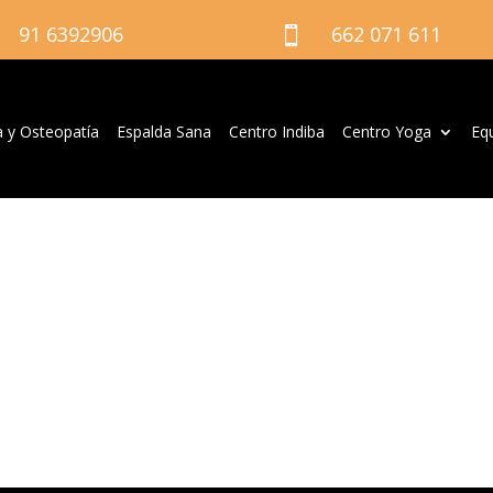
91 6392906
662 071 611

a y Osteopatía
Espalda Sana
Centro Indiba
Centro Yoga
Eq