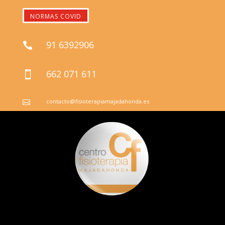
NORMAS COVID
91 6392906

662 071 611

contacto@fisioterapiamajadahonda.es
