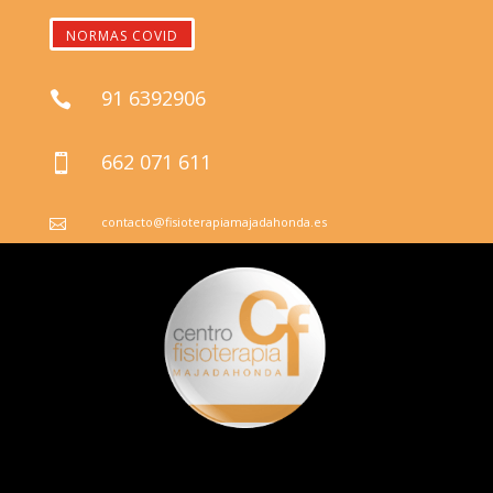
NORMAS COVID
91 6392906

662 071 611

contacto@fisioterapiamajadahonda.es
