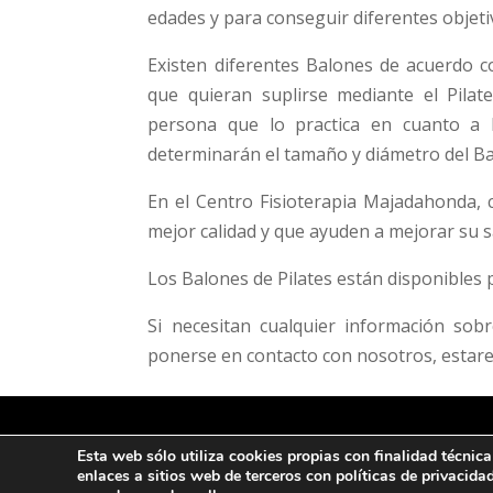
edades y para conseguir diferentes objeti
Existen diferentes Balones de acuerdo co
que quieran suplirse mediante el Pilate
persona que lo practica en cuanto a la
determinarán el tamaño y diámetro del Ba
En el Centro Fisioterapia Majadahonda, 
mejor calidad y que ayuden a mejorar su s
Los Balones de Pilates están disponibles 
Si necesitan cualquier información so
ponerse en contacto con nosotros, estar
Esta web sólo utiliza cookies propias con finalidad técnic
Ι P
© Copyright 2022 CFM
enlaces a sitios web de terceros con políticas de privac