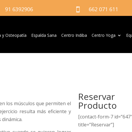
91 6392906
662 071 611

a y Osteopatía
Espalda Sana
Centro Indiba
Centro Yoga
Eq
Reservar
Producto
cen los músculos que permiten el
ejercicio resulta más eficiente y
[contact-form-7 id=”647
 dinámica.
title=”Reservar”]