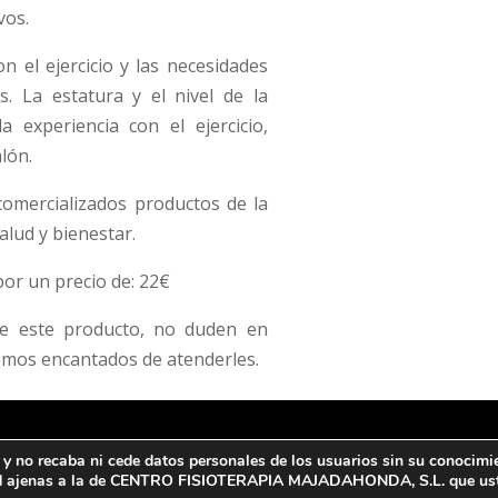
vos.
n el ejercicio y las necesidades
s. La estatura y el nivel de la
 experiencia con el ejercicio,
lón.
comercializados productos de la
alud y bienestar.
por un precio de: 22€
bre este producto, no duden en
emos encantados de atenderles.
a y no recaba ni cede datos personales de los usuarios sin su conocimi
rotección de datos y Política de privacidad
|
Aviso legal
idad ajenas a la de CENTRO FISIOTERAPIA MAJADAHONDA, S.L. que uste