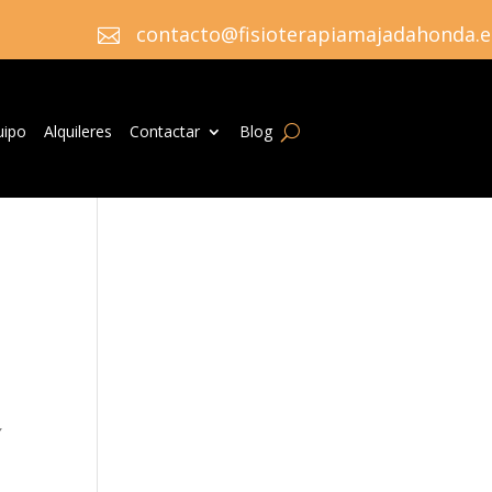
contacto@fisioterapiamajadahonda.e

uipo
Alquileres
Contactar
Blog
″