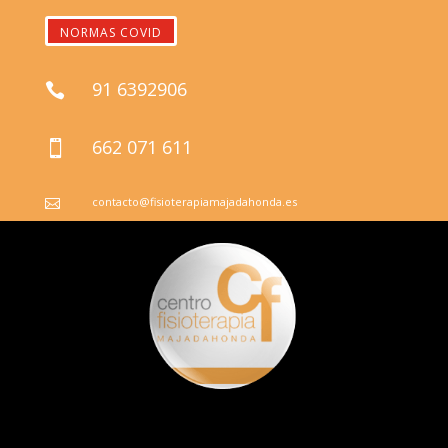
NORMAS COVID
91 6392906

662 071 611

contacto@fisioterapiamajadahonda.es
