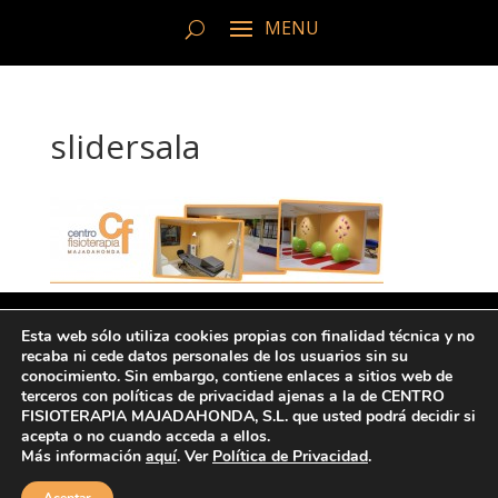
slidersala
Esta web sólo utiliza cookies propias con finalidad técnica y no
recaba ni cede datos personales de los usuarios sin su
© Copyright 2022 CFM
conocimiento. Sin embargo, contiene enlaces a sitios web de
terceros con políticas de privacidad ajenas a la de CENTRO
FISIOTERAPIA MAJADAHONDA, S.L. que usted podrá decidir si
Ι Protección de datos y Política de
acepta o no cuando acceda a ellos.
privacidad
|
Aviso legal
Más información
aquí
. Ver
Política de Privacidad
.