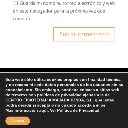
Guarda mi nombre, correo electrónico y web
en este navegador para la próxima vez que
comente.
Esta web sólo utiliza cookies propias con finalidad técnica
y no recaba ni cede datos personales de los usuarios sin su
© Copyright 2022 CFM
conocimiento. Sin embargo, contiene enlaces a sitios web
de terceros con políticas de privacidad ajenas a la de
CENTRO FISIOTERAPIA MAJADAHONDA, S.L. que usted
Ι Protección de datos y Política de
podrá decidir si acepta o no cuando acceda a ellos.
privacidad
|
Aviso legal
Más información
aquí
. Ver
Política de Privacidad
.
Aceptar