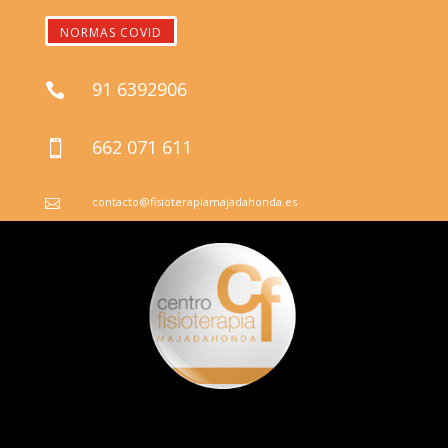
NORMAS COVID
91 6392906

662 071 611

contacto@fisioterapiamajadahonda.es
